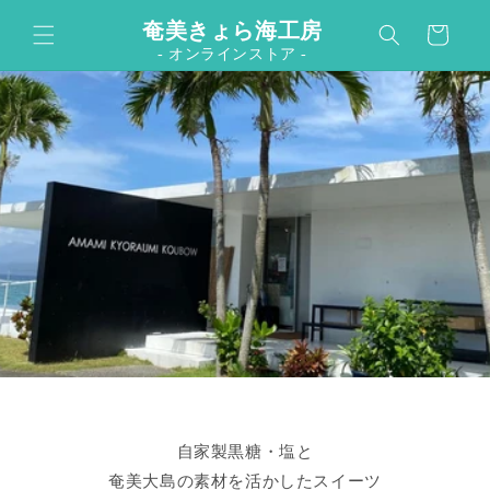
カ
コンテンツに進む
奄美きょら海工房
ー
- オンラインストア -
ト
自家製黒糖・塩と
奄美大島の素材を活かしたスイーツ