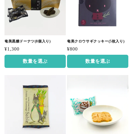
奄美黒糖ドーナツ(8個入り)
奄美クロウサギクッキー(5枚入り)
通
通
¥1,300
¥800
常
常
数量を選ぶ
数量を選ぶ
価
価
格
格