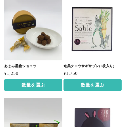
あまみ黒糖ショコラ
奄美クロウサギサブレ(9枚入り)
通
通
¥1,250
¥1,750
常
常
数量を選ぶ
数量を選ぶ
価
価
格
格