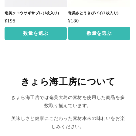
奄美クロウサギサブレ(1枚入り)
奄美さとうきびパイ(1枚入り)
通
通
¥195
¥180
常
常
数量を選ぶ
数量を選ぶ
価
価
格
格
きょら海工房について
きょら海工房では奄美大島の素材を使用した商品を多
数取り揃えています。
美味しさと健康にこだわった素材本来の味わいをお楽
しみください。