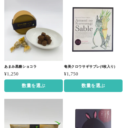
あまみ黒糖ショコラ
奄美クロウサギサブレ(9枚入り)
通
通
¥1,250
¥1,750
常
常
数量を選ぶ
数量を選ぶ
価
価
格
格