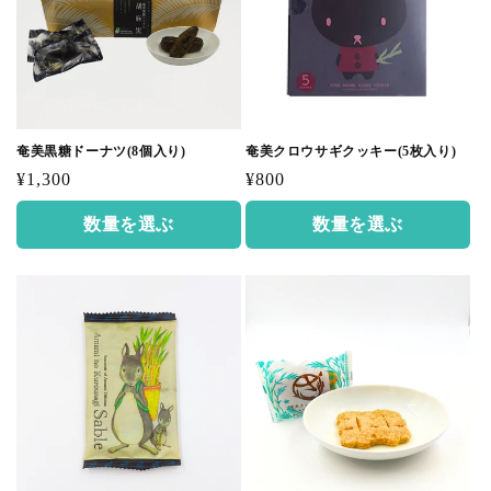
奄美黒糖ドーナツ(8個入り)
奄美クロウサギクッキー(5枚入り)
通
通
¥1,300
¥800
常
常
数量を選ぶ
数量を選ぶ
価
価
格
格