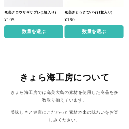
奄美クロウサギサブレ(1枚入り)
奄美さとうきびパイ(1枚入り)
通
通
¥195
¥180
常
常
数量を選ぶ
数量を選ぶ
価
価
格
格
きょら海工房について
きょら海工房では奄美大島の素材を使用した商品を多
数取り揃えています。
美味しさと健康にこだわった素材本来の味わいをお楽
しみください。