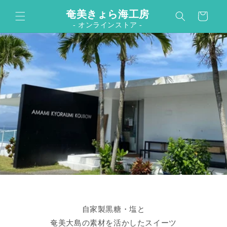
カ
コンテンツに進む
奄美きょら海工房
ー
- オンラインストア -
ト
自家製黒糖・塩と
奄美大島の素材を活かしたスイーツ