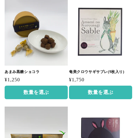
あまみ黒糖ショコラ
奄美クロウサギサブレ(9枚入り)
通
通
¥1,250
¥1,750
常
常
数量を選ぶ
数量を選ぶ
価
価
格
格