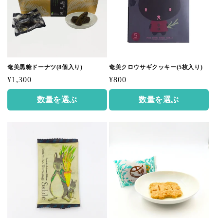
奄美黒糖ドーナツ(8個入り)
奄美クロウサギクッキー(5枚入り)
通
通
¥1,300
¥800
常
常
数量を選ぶ
数量を選ぶ
価
価
格
格