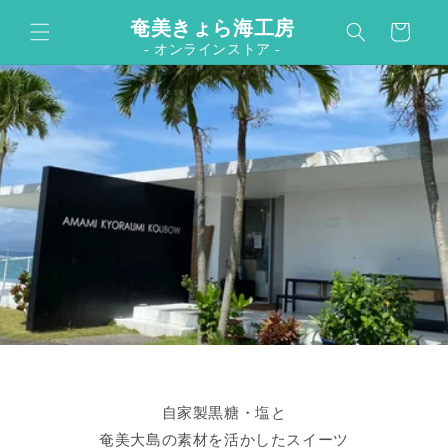
カ
コンテンツに進む
奄美きょら海工房
ー
- オンラインストア -
ト
自家製黒糖・塩と
奄美大島の素材を活かしたスイーツ