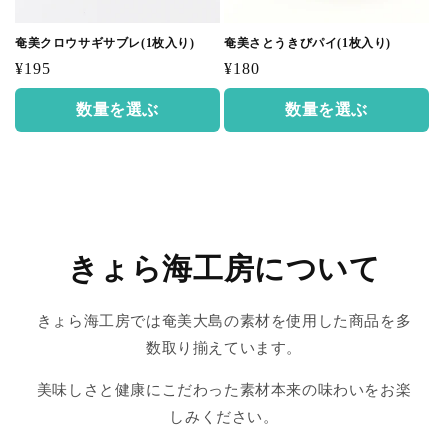
奄美クロウサギサブレ(1枚入り)
奄美さとうきびパイ(1枚入り)
通
通
¥195
¥180
常
常
数量を選ぶ
数量を選ぶ
価
価
格
格
きょら海工房について
きょら海工房では奄美大島の素材を使用した商品を多
数取り揃えています。
美味しさと健康にこだわった素材本来の味わいをお楽
しみください。