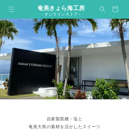
カ
コンテンツに進む
奄美きょら海工房
ー
- オンラインストア -
ト
自家製黒糖・塩と
奄美大島の素材を活かしたスイーツ