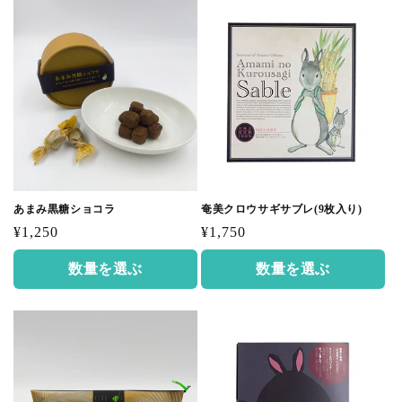
あまみ黒糖ショコラ
奄美クロウサギサブレ(9枚入り)
通
通
¥1,250
¥1,750
常
常
数量を選ぶ
数量を選ぶ
価
価
格
格