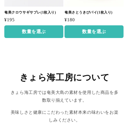
奄美クロウサギサブレ(1枚入り)
奄美さとうきびパイ(1枚入り)
通
通
¥195
¥180
常
常
数量を選ぶ
数量を選ぶ
価
価
格
格
きょら海工房について
きょら海工房では奄美大島の素材を使用した商品を多
数取り揃えています。
美味しさと健康にこだわった素材本来の味わいをお楽
しみください。