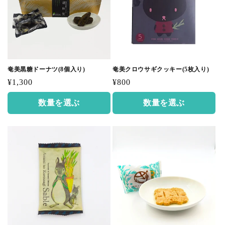
奄美黒糖ドーナツ(8個入り)
奄美クロウサギクッキー(5枚入り)
通
通
¥1,300
¥800
常
常
数量を選ぶ
数量を選ぶ
価
価
格
格