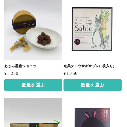
あまみ黒糖ショコラ
奄美クロウサギサブレ(9枚入り)
通
通
¥1,250
¥1,750
常
常
数量を選ぶ
数量を選ぶ
価
価
格
格