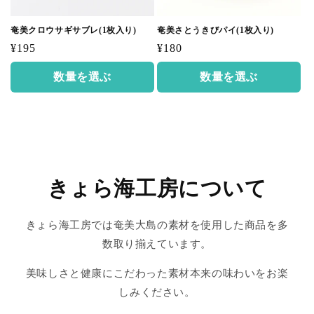
奄美クロウサギサブレ(1枚入り)
奄美さとうきびパイ(1枚入り)
通
通
¥195
¥180
常
常
数量を選ぶ
数量を選ぶ
価
価
格
格
きょら海工房について
きょら海工房では奄美大島の素材を使用した商品を多
数取り揃えています。
美味しさと健康にこだわった素材本来の味わいをお楽
しみください。