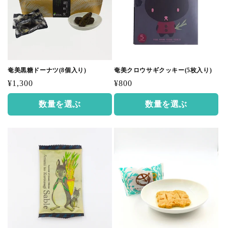
奄美黒糖ドーナツ(8個入り)
奄美クロウサギクッキー(5枚入り)
通
通
¥1,300
¥800
常
常
数量を選ぶ
数量を選ぶ
価
価
格
格