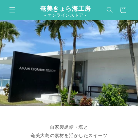
カ
コンテンツに進む
奄美きょら海工房
ー
- オンラインストア -
ト
自家製黒糖・塩と
奄美大島の素材を活かしたスイーツ