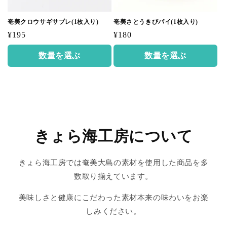
奄美クロウサギサブレ(1枚入り)
奄美さとうきびパイ(1枚入り)
通
通
¥195
¥180
常
常
数量を選ぶ
数量を選ぶ
価
価
格
格
きょら海工房について
きょら海工房では奄美大島の素材を使用した商品を多
数取り揃えています。
美味しさと健康にこだわった素材本来の味わいをお楽
しみください。