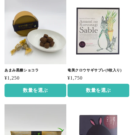
あまみ黒糖ショコラ
奄美クロウサギサブレ(9枚入り)
通
通
¥1,250
¥1,750
常
常
数量を選ぶ
数量を選ぶ
価
価
格
格