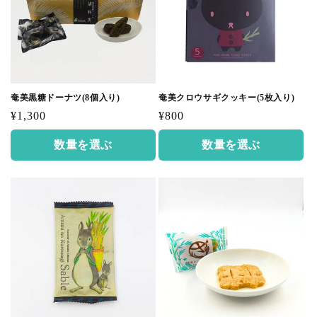
奄美黒糖ドーナツ(8個入り)
奄美クロウサギクッキー(5枚入り)
通
通
¥1,300
¥800
常
常
数量を選ぶ
数量を選ぶ
価
価
格
格