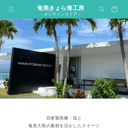
カ
コンテンツに進む
奄美きょら海工房
ー
- オンラインストア -
ト
自家製黒糖・塩と
奄美大島の素材を活かしたスイーツ