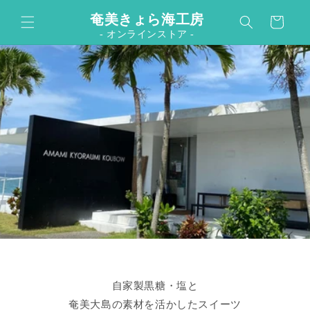
カ
コンテンツに進む
奄美きょら海工房
ー
- オンラインストア -
ト
自家製黒糖・塩と
奄美大島の素材を活かしたスイーツ