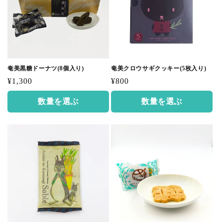
奄美黒糖ドーナツ(8個入り)
奄美クロウサギクッキー(5枚入り)
通
通
¥1,300
¥800
常
常
数量を選ぶ
数量を選ぶ
価
価
格
格