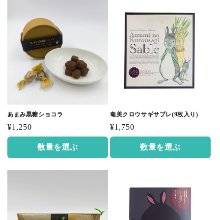
あまみ黒糖ショコラ
奄美クロウサギサブレ(9枚入り)
通
通
¥1,250
¥1,750
常
常
数量を選ぶ
数量を選ぶ
価
価
格
格