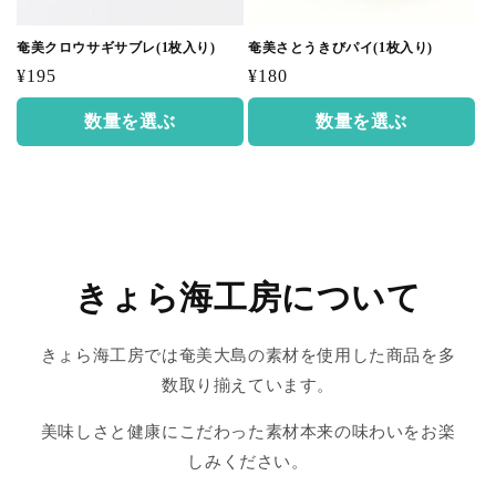
奄美クロウサギサブレ(1枚入り)
奄美さとうきびパイ(1枚入り)
通
通
¥195
¥180
常
常
数量を選ぶ
数量を選ぶ
価
価
格
格
きょら海工房について
きょら海工房では奄美大島の素材を使用した商品を多
数取り揃えています。
美味しさと健康にこだわった素材本来の味わいをお楽
しみください。